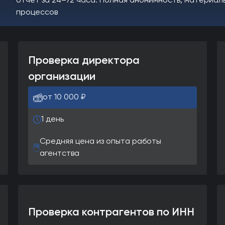
отчёт за 24–72 часа. Полная анонимность, материал
процессов
Проверка директора
организации
от 10 000 ₽
1 день
Средняя цена из опыта работы
агентства
Проверка контрагентов по ИНН