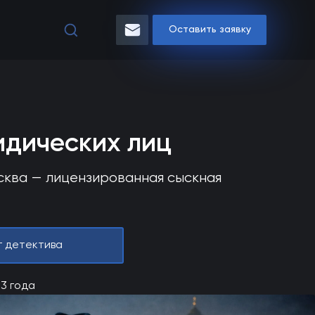
Оставить заявку
идических лиц
осква — лицензированная сыскная
г детектива
13 года