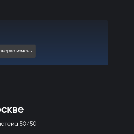
оверка измены
оскве
истема 50/50