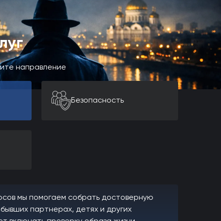
луг
рите направление
Безопасность
осов мы помогаем собрать достоверную
бывших партнерах, детях и других