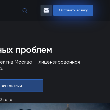
Оставить заявку
ных проблем
тектив Москва — лицензированная
а.
г детектива
13 года