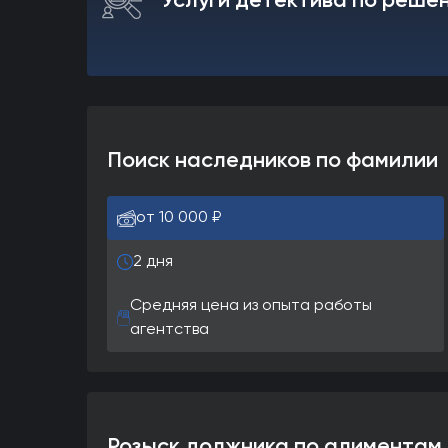
Услуги детектива по реше
Поиск наследников по фамилии
от 10 000 ₽
2 дня
Средняя цена из опыта работы
агентства
Розыск должника по алиментам