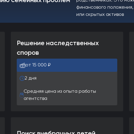
нию семейных проблем
родственниках. Это мож
финансового положения,
или скрытых активов
Решение наследственных
споров
от 15 000 ₽
2 дня
Средняя цена из опыта работы
агентства
Поиск внебрачных детей