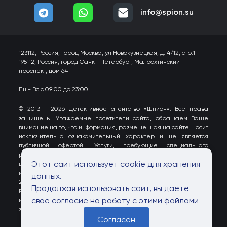
info@spion.su
123112, Россия, город Москва, ул Новокузнецкая, д. 4/12, стр.1
195112, Россия, город Санкт-Петербург, Малоохтинский
проспект, дом 64
Пн - Вс с 09:00 до 23:00
© 2013 -
2026
Детективное агентство «Шпион»
. Все права
защищены. Уважаемые посетители сайта, обращаем Ваше
внимание на то, что информация, размещенная на сайте, носит
исключительно ознакомительный характер и не является
публичной офертой. Услуги, требующие специального
разрешения, выполняются строго в соответствии с
Этот сайт использует cookie для хранения
действующим законодательством. Все услуги оказываются
исключительно в рамках ст. 3, 5 Закона РФ от 11 марта 1992 г. N
данных.
2487-I "О частной детективной и охранной деятельности в
Продолжая использовать сайт, вы даете
Российской Федерации" (с изменениями и дополнениями). Вся
свое согласие на работу с этими файлами
информация собирается методами, не нарушающими
законодательство РФ.
Согласен