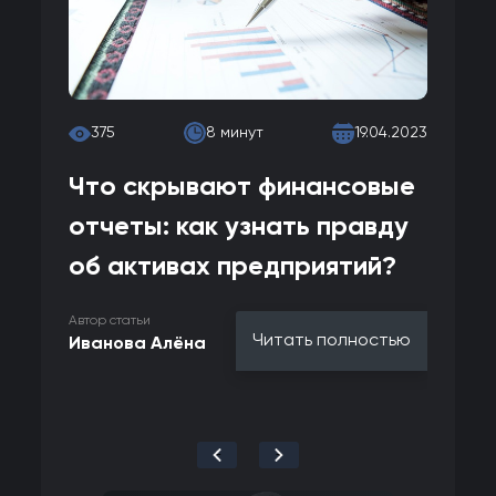
375
8 минут
19.04.2023
350
Что скрывают финансовые
Что 
отчеты: как узнать правду
аффи
об активах предприятий?
конт
важн
Автор статьи
Читать полностью
Иванова Алёна
Автор стат
Иванов
-
+